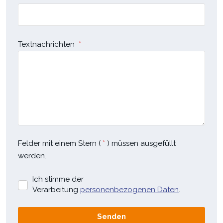
Textnachrichten
*
Felder mit einem Stern (
*
) müssen ausgefüllt
werden.
Ich stimme der
Ich
Verarbeitung
personenbezogenen Daten
.
stimme
der
Verarbeitung
personenbezogenen
Senden