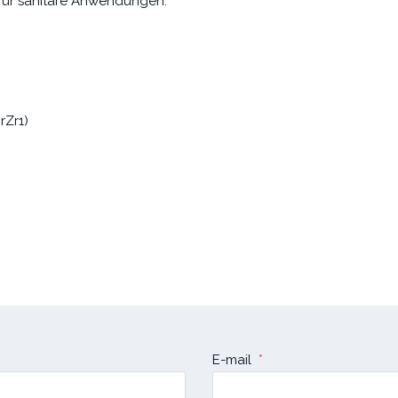
für sanitäre Anwendungen.
Zr1)
E-mail
*