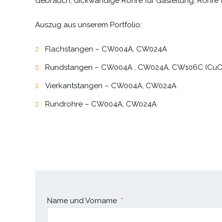
Gebrauch, dickwandige Rohre für Gasleitung, Rohre 
Auszug aus unserem Portfolio:
Flachstangen – CW004A, CW024A
Rundstangen – CW004A , CW024A, CW106C (CuCr
Vierkantstangen – CW004A, CW024A
Rundrohre – CW004A, CW024A
Name und Vorname
*