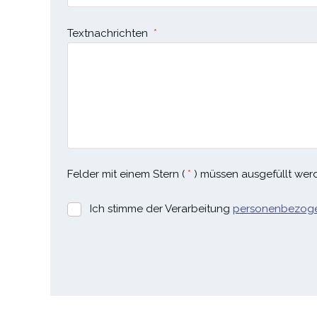
Textnachrichten
*
Felder mit einem Stern (
*
) müssen ausgefüllt wer
Ich stimme der Verarbeitung
personenbezog
Ich
stimme
der
Verarbeitung
personenbezogenen
Daten
.
Das
Formular
konnte